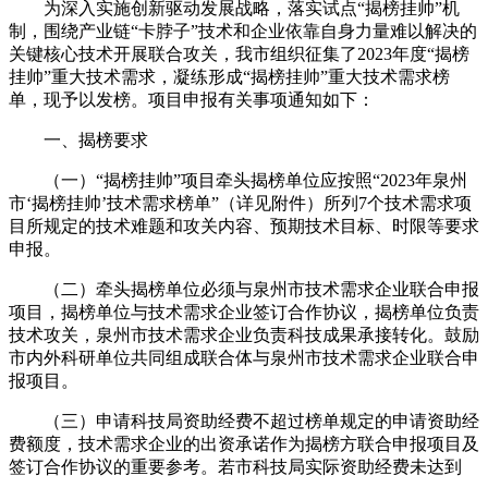
为深入实施创新驱动发展战略，落实试点“揭榜挂帅”机
制，围绕产业链“卡脖子”技术和企业依靠自身力量难以解决的
关键核心技术开展联合攻关，我市组织征集了2023年度“揭榜
挂帅”重大技术需求，凝练形成“揭榜挂帅”重大技术需求榜
单，现予以发榜。项目申报有关事项通知如下：
一、揭榜要求
（一）“揭榜挂帅”项目牵头揭榜单位应按照“2023年泉州
市‘揭榜挂帅’技术需求榜单”（详见附件）所列7个技术需求项
目所规定的技术难题和攻关内容、预期技术目标、时限等要求
申报。
（二）牵头揭榜单位必须与泉州市技术需求企业联合申报
项目，揭榜单位与技术需求企业签订合作协议，揭榜单位负责
技术攻关，泉州市技术需求企业负责科技成果承接转化。鼓励
市内外科研单位共同组成联合体与泉州市技术需求企业联合申
报项目。
（三）申请科技局资助经费不超过榜单规定的申请资助经
费额度，技术需求企业的出资承诺作为揭榜方联合申报项目及
签订合作协议的重要参考。若市科技局实际资助经费未达到